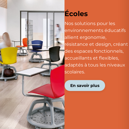
Écoles
Nos solutions pour les
environnements éducatifs
allient ergonomie,
résistance et design, créant
des espaces fonctionnels,
accueillants et flexibles,
adaptés à tous les niveaux
scolaires.
En savoir plus