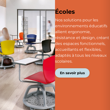
Écoles
Nos solutions pour les
environnements éducatifs
allient ergonomie,
résistance et design, créant
des espaces fonctionnels,
accueillants et flexibles,
adaptés à tous les niveaux
scolaires.
En savoir plus