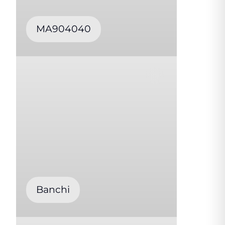
MA904040
Banchi