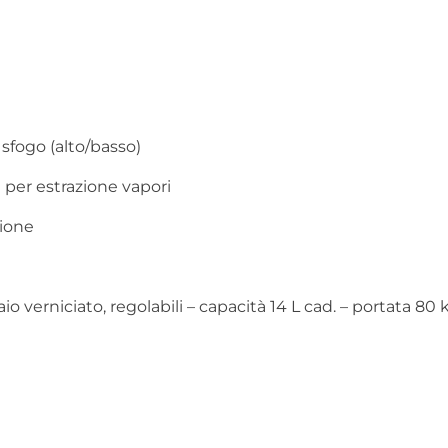
 sfogo (alto/basso)
er estrazione vapori
zione
iaio verniciato, regolabili – capacità 14 L cad. – portata 80 