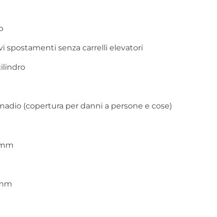
o
i spostamenti senza carrelli elevatori
ilindro
armadio (copertura per danni a persone e cose)
5 mm
5 mm