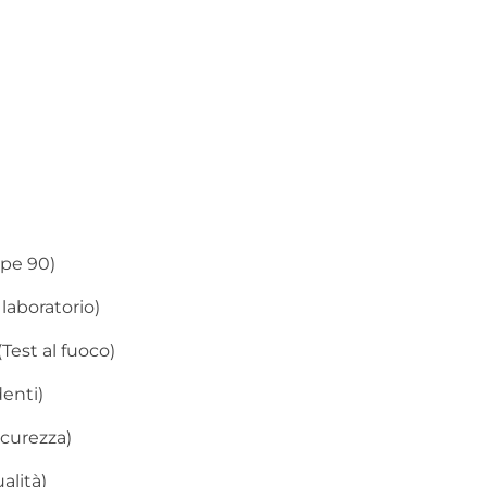
ype 90)
laboratorio)
Test al fuoco)
enti)
icurezza)
alità)