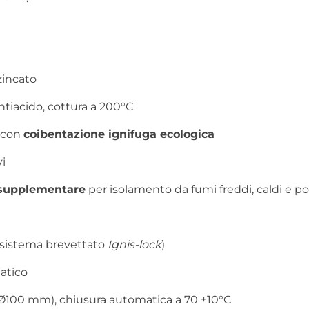
zincato
ntiacido, cottura a 200°C
) con
coibentazione ignifuga ecologica
vi
 supplementare
per isolamento da fumi freddi, caldi e po
sistema brevettato
Ignis-lock
)
atico
Ø100 mm), chiusura automatica a 70 ±10°C